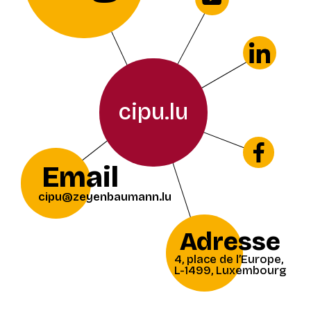
cipu.lu
Email
cipu@zeyenbaumann.lu
Adresse
4, place de l’Europe,
L-1499, Luxembourg