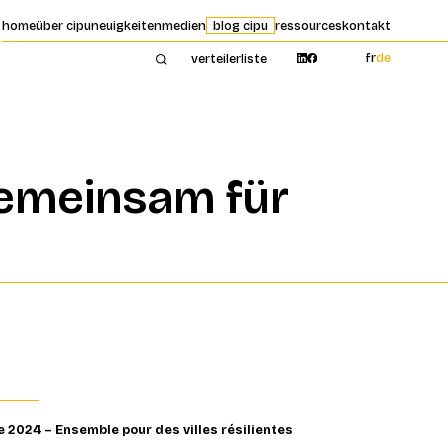
home
über cipu
neuigkeiten
medien
blog cipu
ressources
kontakt
fr
de
verteilerliste
 Gemeinsam für
ne 2024 – Ensemble pour des villes résilientes