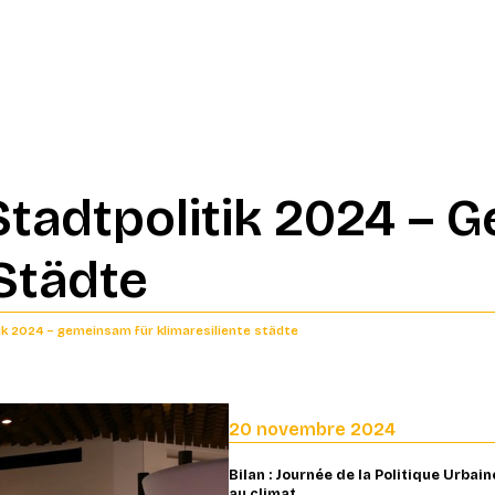
 Stadtpolitik 2024 –
 Städte
itik 2024 – gemeinsam für klimaresiliente städte
20 novembre 2024
Bilan : Journée de la Politique Urbai
au climat