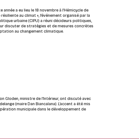
te année a eu lieu le 18 novembre à l’Hémicycle de
e résiliente au climat », l’événement organisé par la
litique urbaine (CIPU) a réuni décideurs politiques,
ur discuter de stratégies et de mesures concrètes
daptation au changement climatique.
 Gloden, ministre de l’Intérieur, ont discuté avec
Dudelange (maire Dan
Biancalana).
L’accent a été mis
coopération municipale dans le développement de