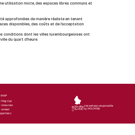
ne utilisation mixte, des espaces libres communs et
été approfondies de manière réaliste en tenant
ces disponibles, des coûts et de l’acceptation.
des conditions dont les villes luxembourgeoises ont
 v
ille du quart d’heure.
E MAP
e
blog cipu
t
resources
site web eco-responsable
by MOLOKO©
s
contact
a
partners