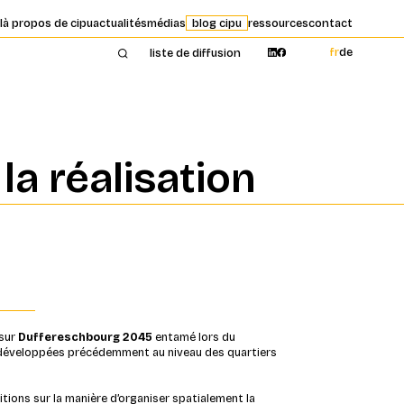
l
à propos de cipu
actualités
médias
blog cipu
ressources
contact
fr
de
liste de diffusion
la réalisation
 sur
Duffereschbourg 2045
entamé lors du
s développées précédemment au niveau des quartiers
tions sur la manière d’organiser spatialement la