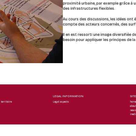
proximité urbaine, par exemple grâce à u
des infrastructures flexibles.
Au cours des discussions, les idées ont 
compte des acteurs concernés, des surfa
Il en est ressorti une image diversifiée 
besoin pour appliquer les principes de la
LEGAL INFORMATION
SIT
territoire
Legal aspects
hom
abou
new
medi