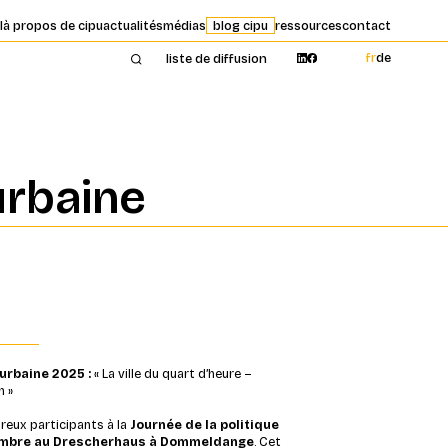
l
à propos de cipu
actualités
médias
blog cipu
ressources
contact
fr
de
liste de diffusion
urbaine
 urbaine 2025 :
« La ville du quart d’heure –
n »
mbreux participants à la
Journée de la politique
mbre au Drescherhaus à Dommeldange
. Cet